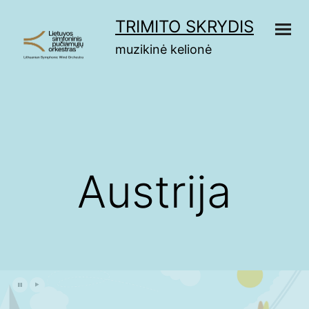
Eiti
TRIMITO SKRYDIS
prie
muzikinė kelionė
turinio
Austrija