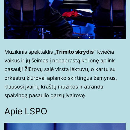
Muzikinis spektaklis
„Trimito skrydis“
kviečia
vaikus ir jų šeimas į nepaprastą kelionę aplink
pasaulį! Žiūrovų salė virsta lėktuvu, o kartu su
orkestru žiūrovai aplanko skirtingus žemynus,
klausosi įvairių kraštų muzikos ir atranda
spalvingą pasaulio garsų įvairovę.
Apie LSPO